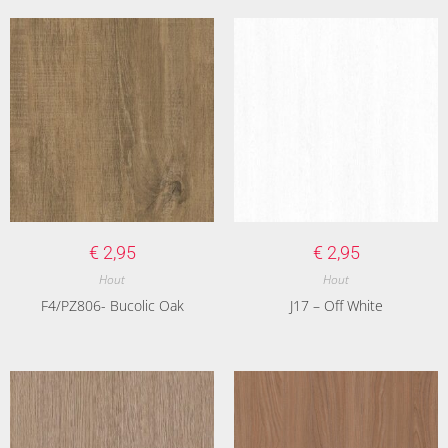
€
2,95
€
2,95
Hout
Hout
F4/PZ806- Bucolic Oak
J17 – Off White