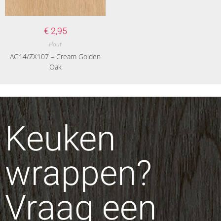
€
2,95
Hout
AG14/ZX107 – Cream Golden
Oak
Keuken
wrappen?
Vraag een