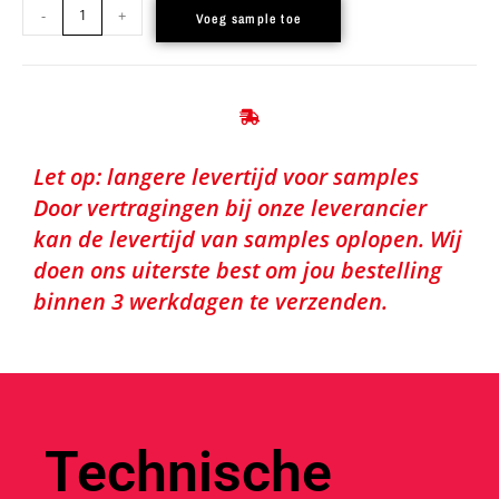
-
+
Voeg sample toe
Let op: langere levertijd voor samples
Door vertragingen bij onze leverancier
kan de levertijd van samples oplopen. Wij
doen ons uiterste best om jou bestelling
binnen 3 werkdagen te verzenden.
Technische