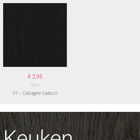
€
2,95
Hout
F7 – Castagno Caducci
Keuken