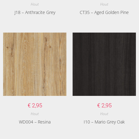
Hout
Hout
J18 – Anthracite Grey
CT35 – Aged Golden Pine
€
2,95
€
2,95
Hout
Hout
WD004 – Resina
I10 – Mario Grey Oak