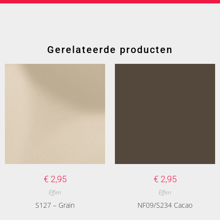
Gerelateerde producten
€
2,95
€
2,95
Effen
Effen
S127 – Grain
NF09/S234 Cacao