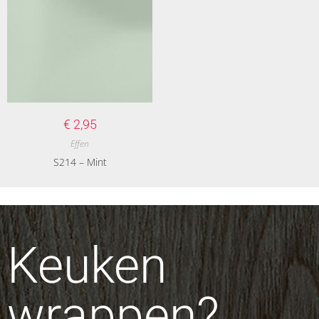
€
2,95
Effen
S214 – Mint
Keuken
wrappen?