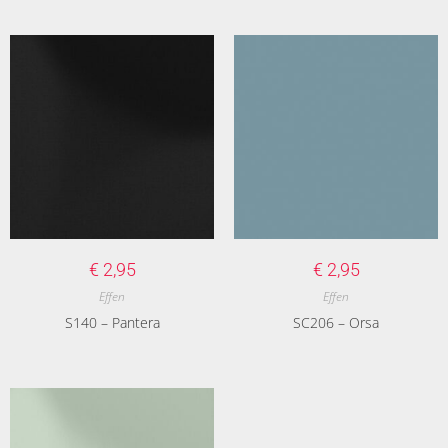
€
2,95
€
2,95
Effen
Effen
S140 – Pantera
SC206 – Orsa