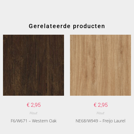
Gerelateerde producten
€
2,95
€
2,95
Hout
Hout
F6/W671 – Western Oak
NE68/W949 – Freijo Laurel