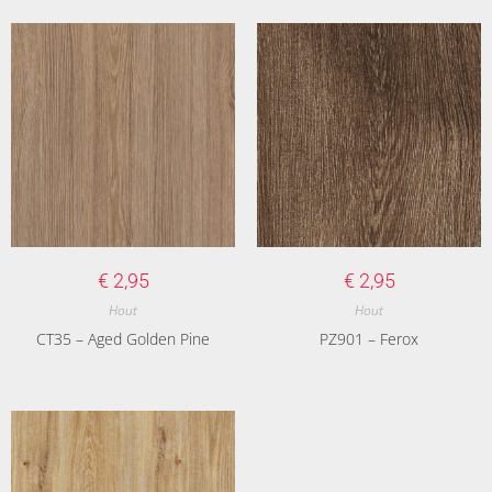
€
2,95
€
2,95
Hout
Hout
CT35 – Aged Golden Pine
PZ901 – Ferox