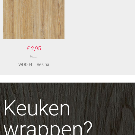
€
2,95
Hout
WD004 – Resina
Keuken
wrappen?