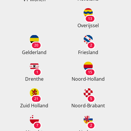
13
Overijssel
20
2
Gelderland
Friesland
1
15
Drenthe
Noord-Holland
21
5
Zuid Holland
Noord-Brabant
7
2