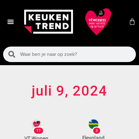
juli 9, 2024
17
3
Flevoland
VT Wonen