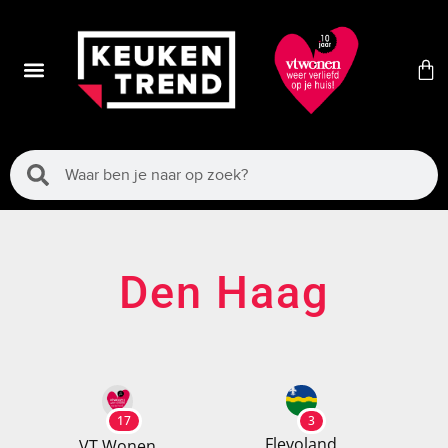
Den Haag
17
3
Flevoland
VT Wonen