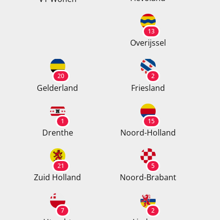
13
Overijssel
20
2
Gelderland
Friesland
1
15
Drenthe
Noord-Holland
21
5
Zuid Holland
Noord-Brabant
7
2