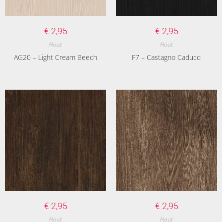
€
2,95
€
2,95
Hout
Hout
AG20 – Light Cream Beech
F7 – Castagno Caducci
€
2,95
€
2,95
Hout
Hout