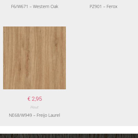
F6/W671 – Western Oak
PZ901 – Ferox
€
2,95
Hout
NE68/W949 – Freijo Laurel