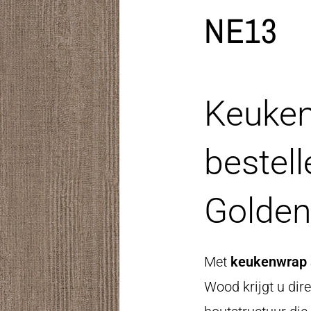
NE13
Keuken
bestel
Golde
Met
keukenwrap s
Wood krijgt u dir