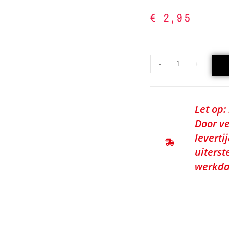
€
2,95
-
+
Let op:
Door ve
leverti
uiterst
werkda