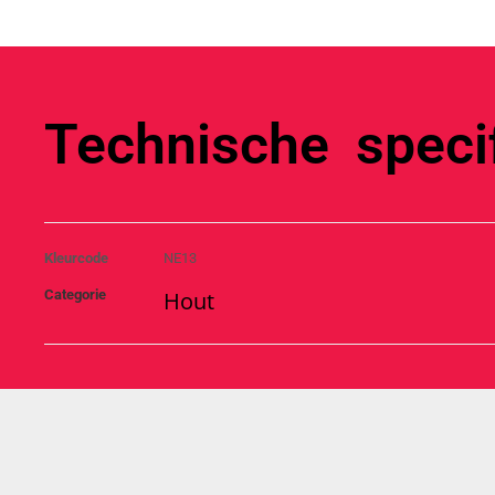
Technische specif
Kleurcode
NE13
Categorie
Hout