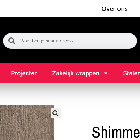
Over ons
Projecten
Zakelijk wrappen
Stale
🔍
Shimme