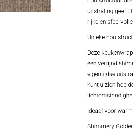
houtstructuur die
uitstraling geeft.
rijke en sfeervoll
Unieke houtstruc
Deze keukenwrap 
een verfijnd shimm
eigentijdse uitstr
kunt u zien hoe de
lichtomstandighe
Ideaal voor warm
Shimmery Golden 