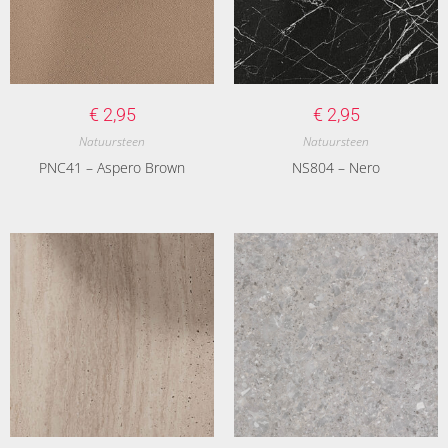
€
2,95
€
2,95
Natuursteen
Natuursteen
PNC41 – Aspero Brown
NS804 – Nero