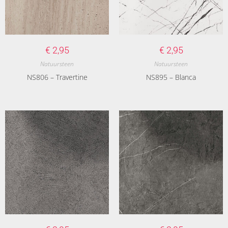
€
2,95
€
2,95
Natuursteen
Natuursteen
NS806 – Travertine
NS895 – Blanca