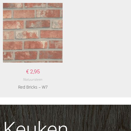
€
2,95
Natuursteen
Red Bricks – W7
Keuken