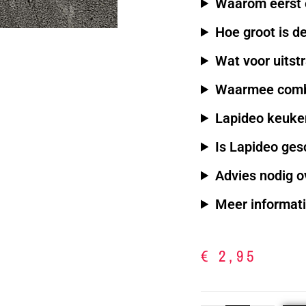
Waarom eerst 
Hoe groot is d
Wat voor uitst
Waarmee comb
Lapideo keuken
Is Lapideo ge
Advies nodig o
Meer informatie
€
2,95