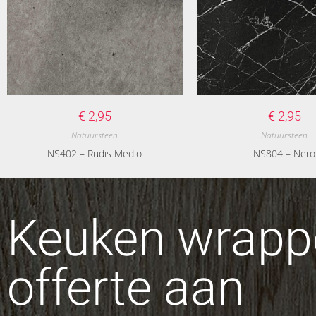
€
2,95
€
2,95
Natuursteen
Natuursteen
NS402 – Rudis Medio
NS804 – Nero
Keuken wrappe
offerte aan