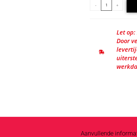
-
+
Let op:
Door ve
leverti
uiterst
werkda
Aanvullende informa