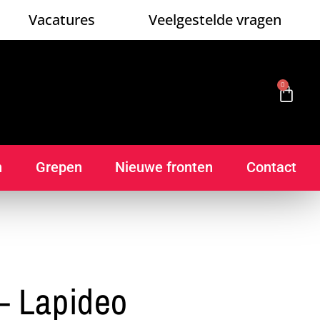
Vacatures
Veelgestelde vragen
0
n
Grepen
Nieuwe fronten
Contact
– Lapideo