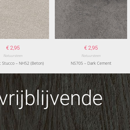
€
2,95
€
2,95
Natuursteen
Natuursteen
st Stucco – NH52 (Beton)
NS705 – Dark Cement
rijblijvende