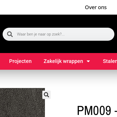
Over ons
Projecten
Zakelijk wrappen
Stale
🔍
PM009 