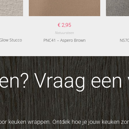
€
2,95
Natuursteen
Glow Stucco
PNC41 – Aspero Brown
NS70
n? Vraag een v
 voor keuken wrappen. Ontdek hoe je jouw keuken z