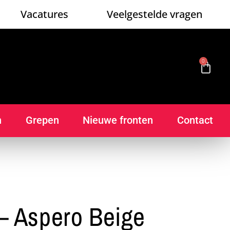
Vacatures
Veelgestelde vragen
0
n
Grepen
Nieuwe fronten
Contact
 Aspero Beige