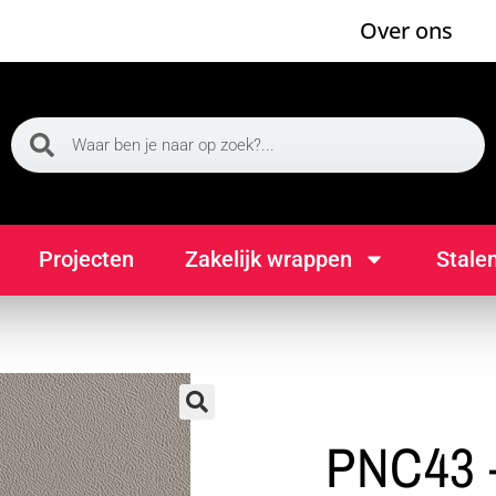
Over ons
Projecten
Zakelijk wrappen
Stale
🔍
PNC43 –