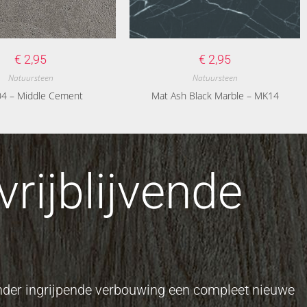
€
2,95
€
2,95
Natuursteen
Natuursteen
4 – Middle Cement
Mat Ash Black Marble – MK14
rijblijvende
onder ingrijpende verbouwing een compleet nieuwe