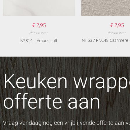
€
2,95
€
2,95
Natuursteen
Natuursteen
NH53 / PNC48 Cashmere 
NS814 – Arabos soft
–
Keuken wrappe
offerte aan
Vraag vandaag nog een vrijblijvende offerte aan