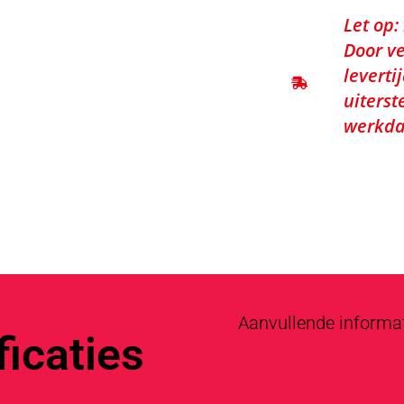
Let op:
Door ve
leverti
uiterst
werkda
Aanvullende informa
icaties