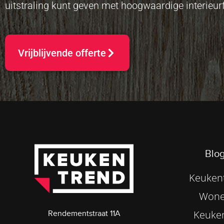
uitstraling kunt geven met hoogwaardige interieurf
Vrijblijvende offerte
Blog
Keukent
Wone
Keuke
Rendementstraat 11A