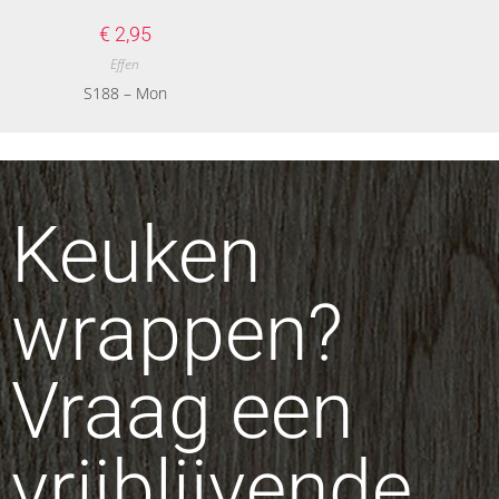
€
2,95
Effen
S188 – Mon
Keuken
wrappen?
Vraag een
vrijblijvende