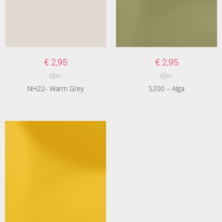
€
2,95
€
2,95
Effen
Effen
NH22- Warm Grey
S200 – Alga