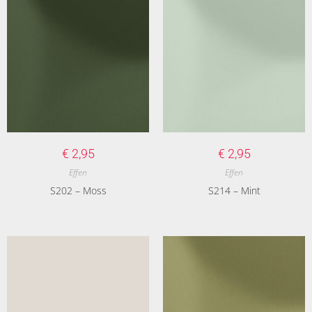
€
2,95
€
2,95
Effen
Effen
S202 – Moss
S214 – Mint