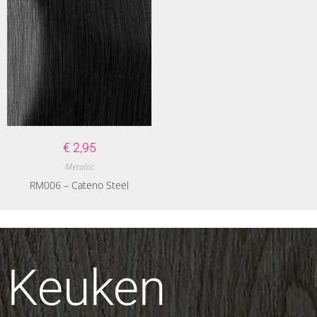
€
2,95
Metallic
RM006 – Cateno Steel
Keuken