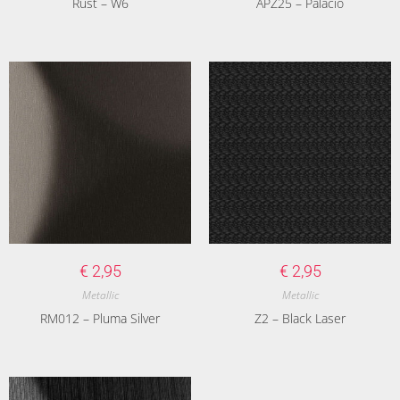
Rust – W6
APZ25 – Palacio
€
2,95
€
2,95
Metallic
Metallic
RM012 – Pluma Silver
Z2 – Black Laser