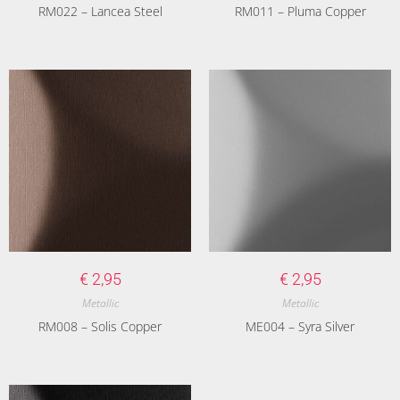
RM022 – Lancea Steel
RM011 – Pluma Copper
€
2,95
€
2,95
Metallic
Metallic
RM008 – Solis Copper
ME004 – Syra Silver