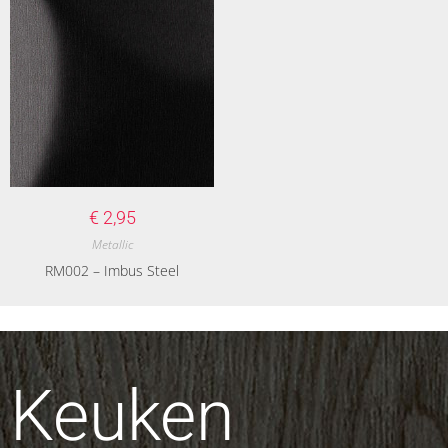
€
2,95
Metallic
RM002 – Imbus Steel
Keuken