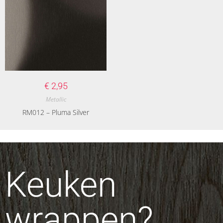
€
2,95
Metallic
RM012 – Pluma Silver
Keuken
wrappen?