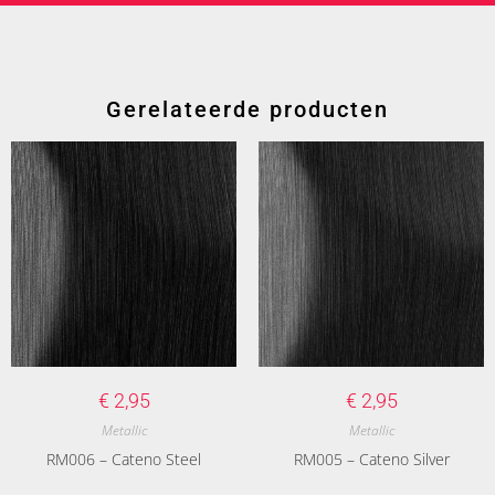
Gerelateerde producten
€
2,95
€
2,95
Metallic
Metallic
RM006 – Cateno Steel
RM005 – Cateno Silver