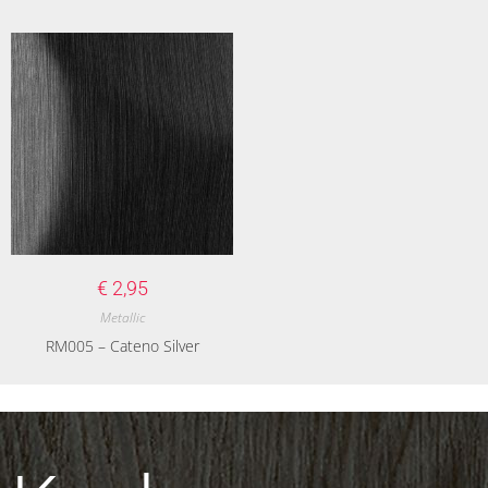
€
2,95
Metallic
RM005 – Cateno Silver