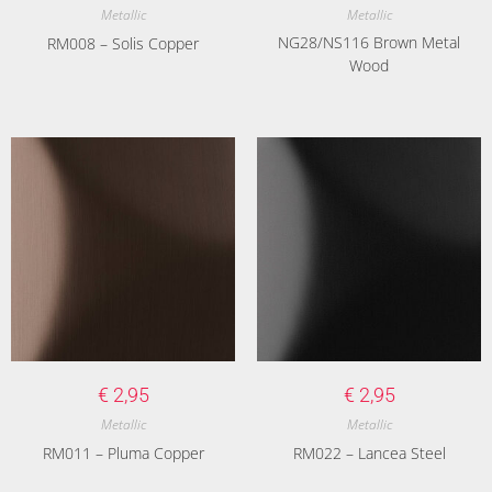
Metallic
Metallic
NG28/NS116 Brown Metal
RM008 – Solis Copper
Wood
€
2,95
€
2,95
Metallic
Metallic
RM011 – Pluma Copper
RM022 – Lancea Steel