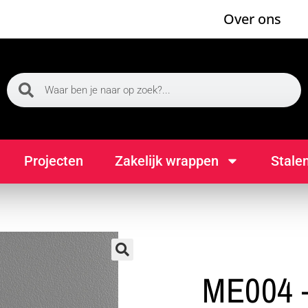
Over ons
Projecten
Zakelijk wrappen
Stale
🔍
ME004 –