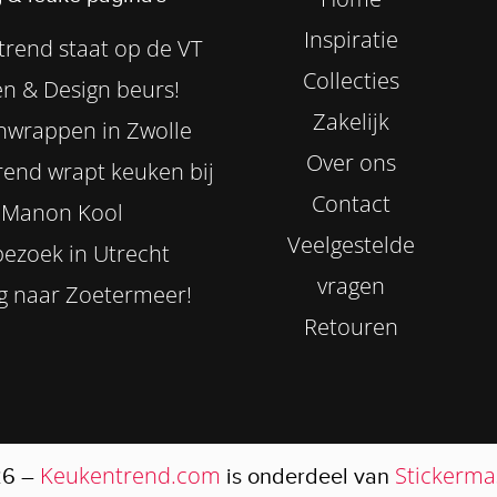
Inspiratie
rend staat op de VT
Collecties
n & Design beurs!
Zakelijk
nwrappen in Zwolle
Over ons
end wrapt keuken bij
Contact
Manon Kool
Veelgestelde
ezoek in Utrecht
vragen
g naar Zoetermeer!
Retouren
Keukentrend.com
Stickermas
26 –
is onderdeel van