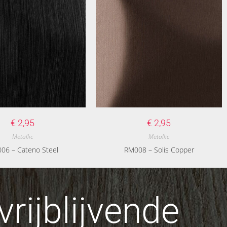
€
2,95
€
2,95
Metallic
Metallic
06 – Cateno Steel
RM008 – Solis Copper
rijblijvende