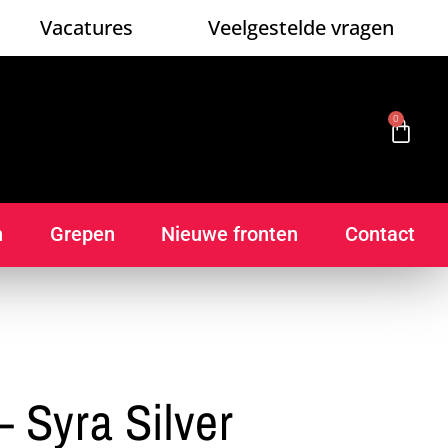
Vacatures
Veelgestelde vragen
0
n
Grepen
Nieuwe fronten
Contact
 Syra Silver