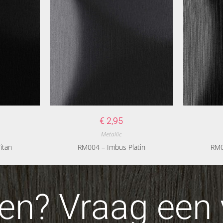
€
2,95
Metallic
itan
RM004 – Imbus Platin
RM0
n? Vraag een v