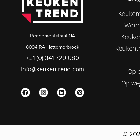
Keukent
Wone
Keuke
Rendementstraat 11A
8094 RA Hattemerbroek
Keukentr
+31 (0) 341 729 680
info@keukentrend.com
Op b
Op we
© 20