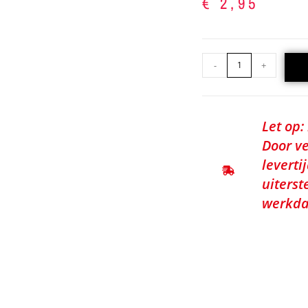
€
2,95
-
+
Let op:
Door ve
leverti
uiterst
werkda