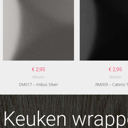
€
2,95
€
2,95
Metallic
Metallic
DM017 – Imbus Silver
RM009 – Cateno T
Keuken wrappe