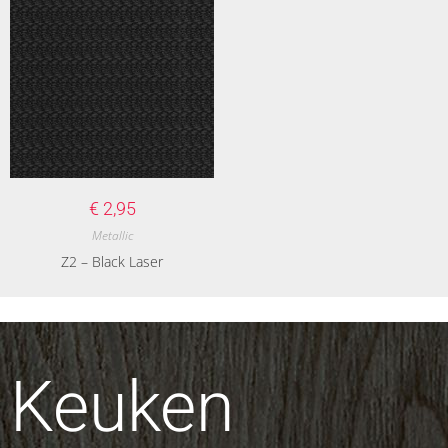
€
2,95
Metallic
Z2 – Black Laser
Keuken