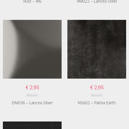
Rust – W6
RM022 – Lancea Steel
€
2,95
€
2,95
Metallic
Metallic
DM036 – Lancea Silver
NS602 – Patina Earth