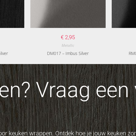
€
2,95
Metallic
lver
DM017 – Imbus Silver
RM0
n? Vraag een v
 voor keuken wrappen. Ontdek hoe je jouw keuken z