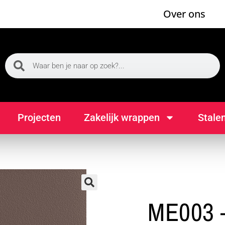
Over ons
Projecten
Zakelijk wrappen
Stale
🔍
ME003 