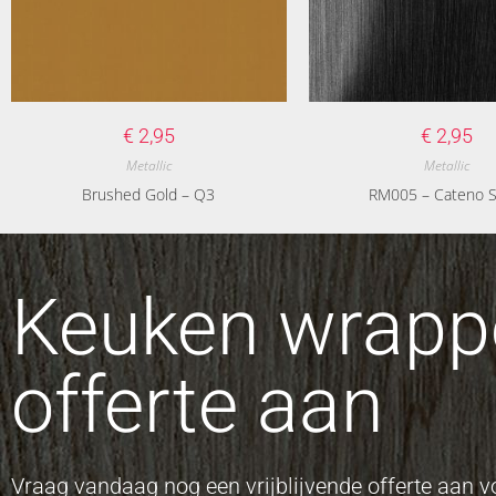
€
2,95
€
2,95
Metallic
Metallic
Brushed Gold – Q3
RM005 – Cateno Si
Keuken wrappe
offerte aan
Vraag vandaag nog een vrijblijvende offerte aan