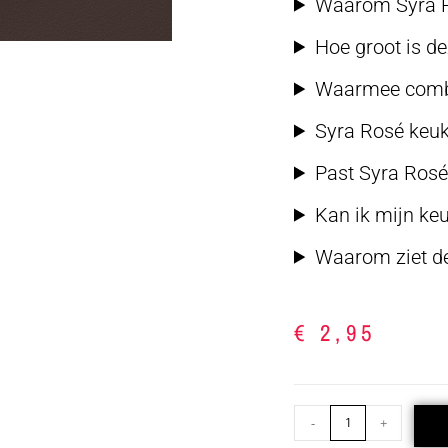
Waarom Syra Ro
Hoe groot is d
Waarmee combi
Syra Rosé keuk
Past Syra Rosé 
Kan ik mijn ke
Waarom ziet de 
€
2,95
-
+