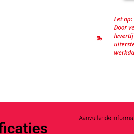
Let op:
Door ve
leverti
uiterst
werkda
Aanvullende informa
icaties