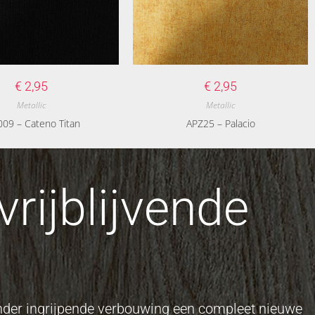
€
2,95
€
2,95
Metallic
Metallic
09 – Cateno Titan
APZ25 – Palacio
rijblijvende
onder ingrijpende verbouwing een compleet nieuwe