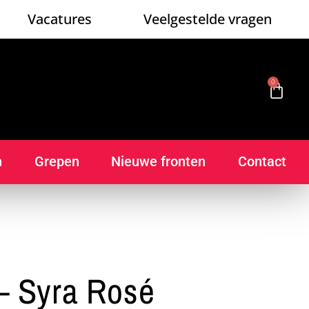
Vacatures
Veelgestelde vragen
0
n
Grepen
Nieuwe fronten
Contact
– Syra Rosé