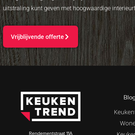
uitstraling kunt geven met hoogwaardige interieurf
Vrijblijvende offerte
Blog
Keukent
Wone
Keuke
Rendementstraat 11A