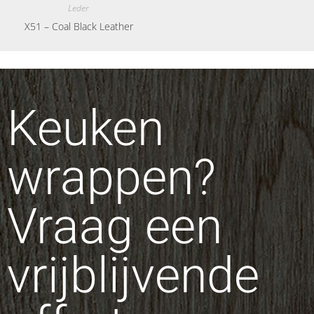
Leder
X51 – Coal Black Leather
Keuken
wrappen?
Vraag een
vrijblijvende