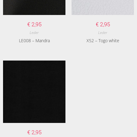
€
2,95
€
2,95
Leder
Leder
LE008 – Mandra
X52 – Togo white
€
2,95