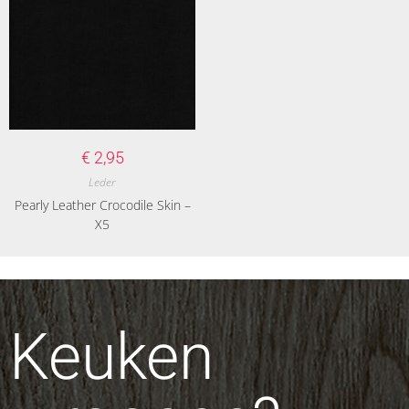
€
2,95
Leder
Pearly Leather Crocodile Skin –
X5
Keuken