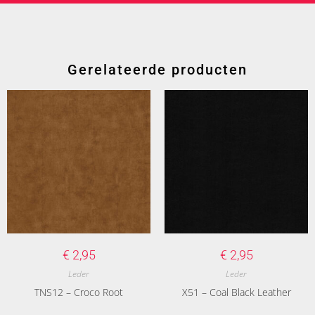
Gerelateerde producten
€
2,95
€
2,95
Leder
Leder
TNS12 – Croco Root
X51 – Coal Black Leather