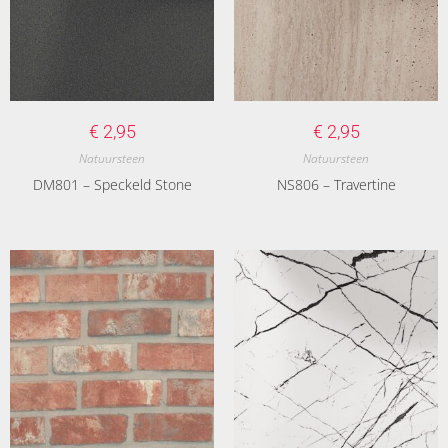
€
2,95
€
2,95
Natuursteen
Natuursteen
DM801 – Speckeld Stone
NS806 – Travertine