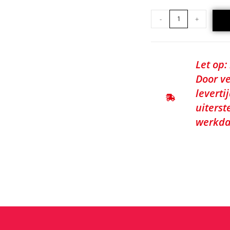
-
+
Let op:
Door ve
leverti
uiterst
werkda