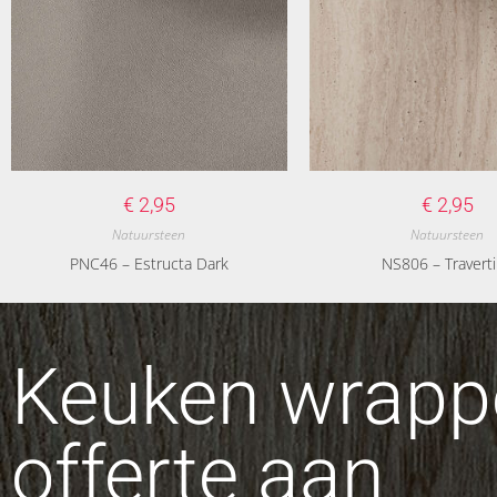
€
2,95
€
2,95
Natuursteen
Natuursteen
PNC46 – Estructa Dark
NS806 – Travert
Keuken wrappe
offerte aan