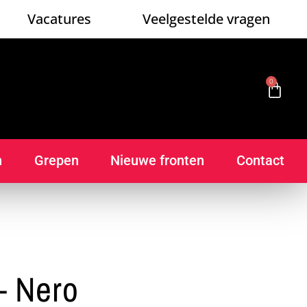
Vacatures
Veelgestelde vragen
0
n
Grepen
Nieuwe fronten
Contact
– Nero