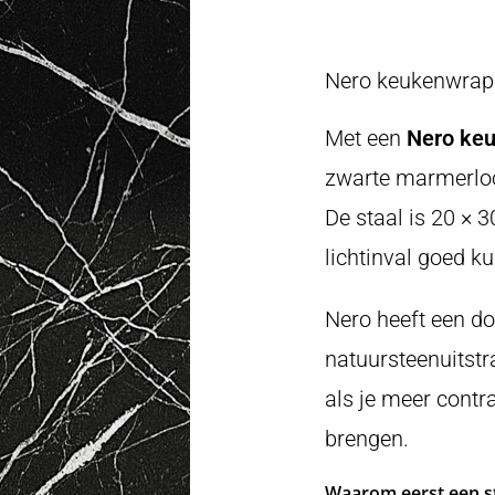
Nero keukenwrap s
Met een
Nero keu
zwarte marmerlook
De staal is 20 × 3
lichtinval goed k
Nero heeft een do
natuursteenuitstr
als je meer contra
brengen.
Waarom eerst een st