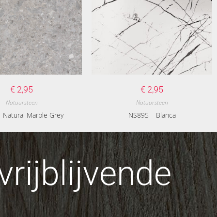
€
2,95
€
2,95
Natuursteen
Natuursteen
 Natural Marble Grey
NS895 – Blanca
rijblijvende