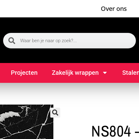
Over ons
Projecten
Zakelijk wrappen
Stale
🔍
NS804 