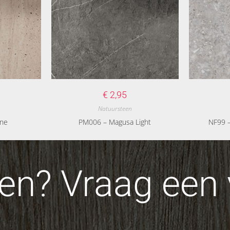
€
2,95
Natuursteen
ine
PM006 – Magusa Light
NF99 –
n? Vraag een v