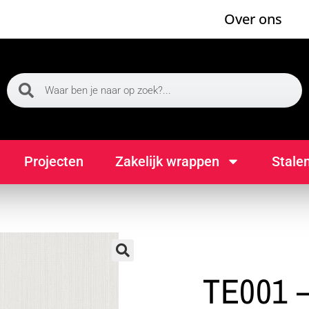
Over ons
Projecten
Zakelijk wrappen
Stale
🔍
TE001 –