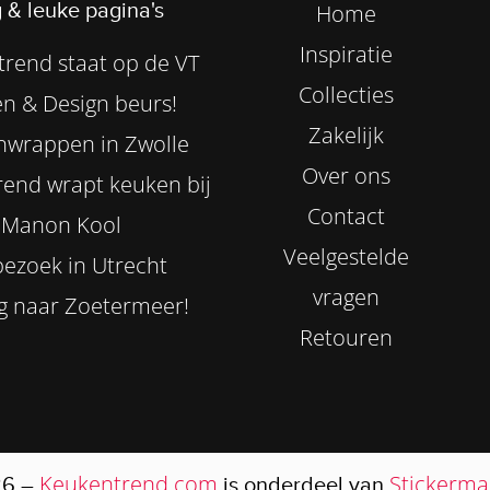
 & leuke pagina's
Home
Inspiratie
rend staat op de VT
Collecties
n & Design beurs!
Zakelijk
nwrappen in Zwolle
Over ons
end wrapt keuken bij
Contact
Manon Kool
Veelgestelde
ezoek in Utrecht
vragen
g naar Zoetermeer!
Retouren
Keukentrend.com
Stickermas
26 –
is onderdeel van