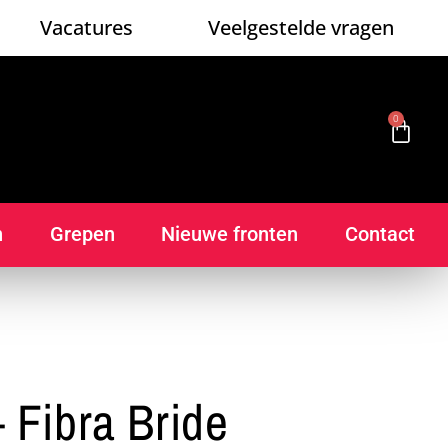
Vacatures
Veelgestelde vragen
0
n
Grepen
Nieuwe fronten
Contact
 Fibra Bride