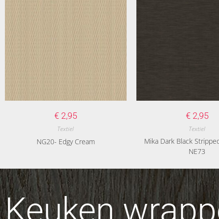
€
2,95
€
2,95
Textiel
Textiel
Mika Dark Black Stripped
NG20- Edgy Cream
NE73
Keuken wrappe