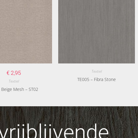
Textiel
€
2,95
TE005 – Fibra Stone
Textiel
 Beige Mesh – ST02
rijblijvende