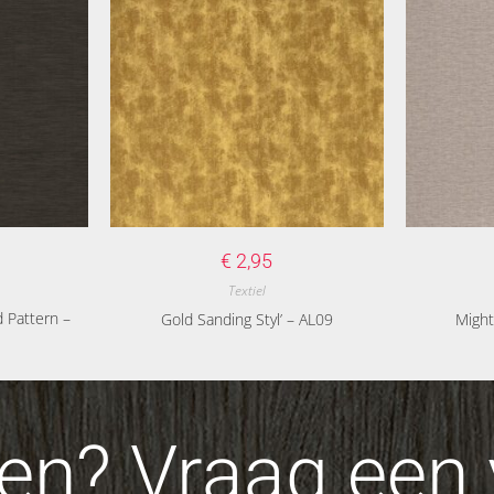
€
2,95
Textiel
 Pattern –
Gold Sanding Styl’ – AL09
Might
n? Vraag een v