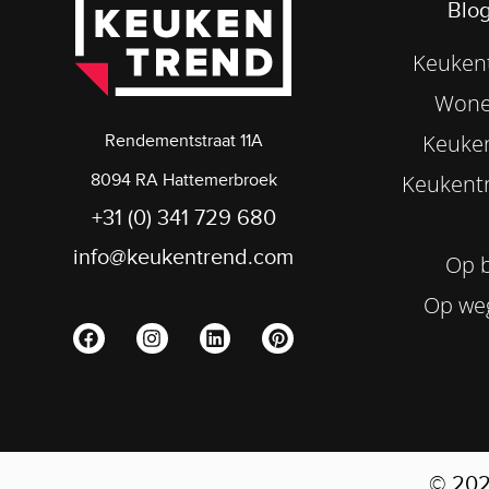
Blog
Keukent
Wone
Keuke
Rendementstraat 11A
8094 RA Hattemerbroek
Keukentr
+31 (0) 341 729 680
info@keukentrend.com
Op b
Op we
© 20