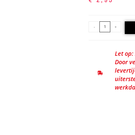
-
+
Let op:
Door ve
leverti
uiterst
werkda