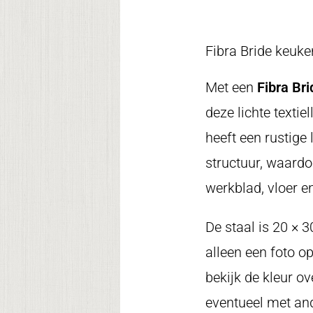
Fibra Bride keuke
Met een
Fibra Br
deze lichte textie
heeft een rustige 
structuur, waardoo
werkblad, vloer en
De staal is 20 × 
alleen een foto o
bekijk de kleur o
eventueel met an