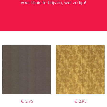
voor thuis te blijven, wel zo fijn!
€
2,95
€
2,95