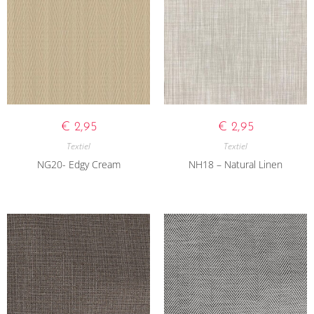
€
2,95
€
2,95
Textiel
Textiel
NG20- Edgy Cream
NH18 – Natural Linen