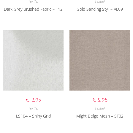
Textiel
Textiel
Dark Grey Brushed Fabric – T12
Gold Sanding Styl’ – AL09
€
2,95
€
2,95
Textiel
Textiel
LS104 – Shiny Grid
Might Beige Mesh – ST02