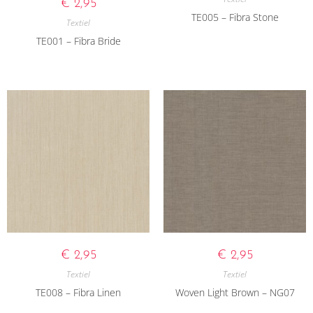
€
2,95
TE005 – Fibra Stone
Textiel
TE001 – Fibra Bride
€
2,95
€
2,95
Textiel
Textiel
TE008 – Fibra Linen
Woven Light Brown – NG07