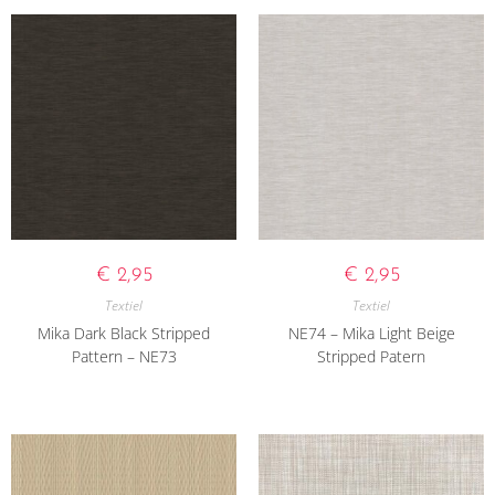
€
2,95
€
2,95
Textiel
Textiel
Mika Dark Black Stripped
NE74 – Mika Light Beige
Pattern – NE73
Stripped Patern