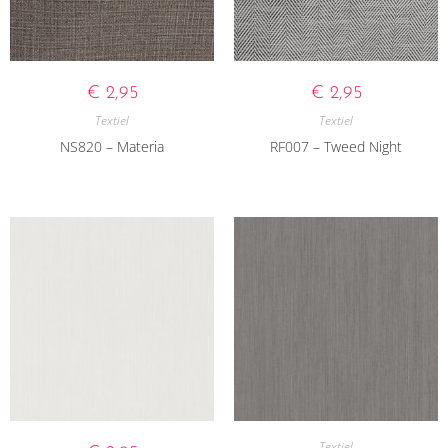
€
2,95
€
2,95
Textiel
Textiel
NS820 – Materia
RF007 – Tweed Night
Textiel