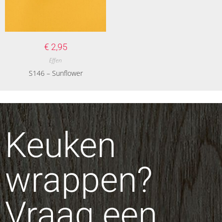
€
2,95
Effen
S146 – Sunflower
Keuken
wrappen?
Vraag een