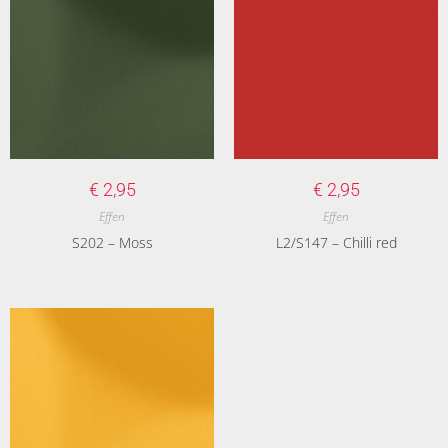
€
2,95
€
2,95
Effen
Effen
S202 – Moss
L2/S147 – Chilli red