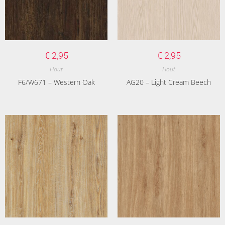
€
2,95
€
2,95
Hout
Hout
F6/W671 – Western Oak
AG20 – Light Cream Beech