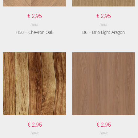
€
2,95
€
2,95
Hout
Hout
H50 – Chevron Oak
B6 – Brio Light Aragon
€
2,95
€
2,95
Hout
Hout