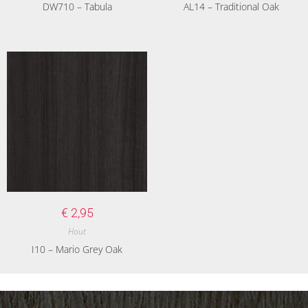
DW710 – Tabula
AL14 – Traditional Oak
€
2,95
Hout
I10 – Mario Grey Oak