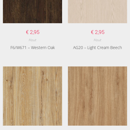
€
2,95
€
2,95
Hout
Hout
F6/W671 – Western Oak
AG20 – Light Cream Beech