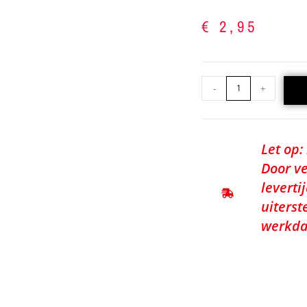
€
2,95
-
+
Let op:
Door ve
leverti
uiterst
werkda