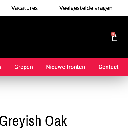
Vacatures
Veelgestelde vragen
0
n
Grepen
Nieuwe fronten
Contact
Greyish Oak