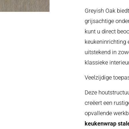
Greyish Oak biedt
grijsachtige onde
kunt u direct beo
keukeninrichting e
uitstekend in zow
klassieke interieu
Veelzijdige toepa
Deze houtstructuu
creëert een rusti
opvallende werkbl
keukenwrap stale