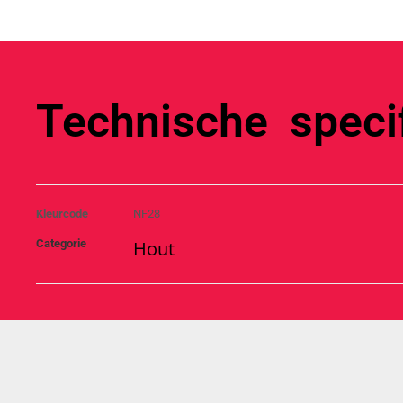
Technische specif
Kleurcode
NF28
Categorie
Hout