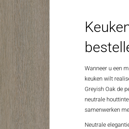
Keuken
bestel
Wanneer u een mod
keuken wilt realis
Greyish Oak de pe
neutrale houttinte
samenwerken met 
Neutrale elegant