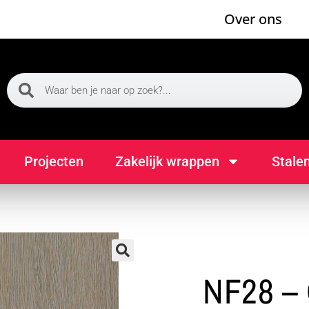
Over ons
Projecten
Zakelijk wrappen
Stale
🔍
NF28 – 