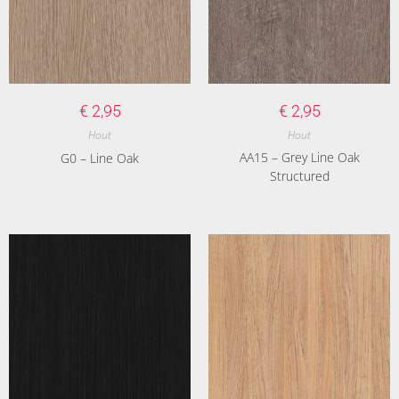
€
2,95
€
2,95
Hout
Hout
AA15 – Grey Line Oak
G0 – Line Oak
Structured