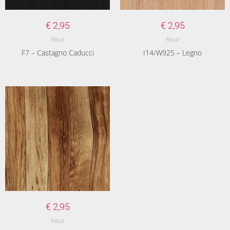
€
2,95
€
2,95
Hout
Hout
F7 – Castagno Caducci
I14/W925 – Legno
€
2,95
Hout