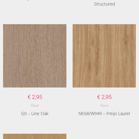
Structured
€
2,95
€
2,95
Hout
Hout
G0 – Line Oak
NE68/W949 – Freijo Laurel