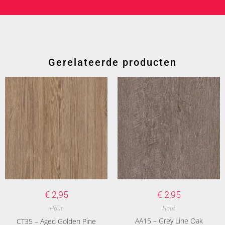
Gerelateerde producten
€
2,95
€
2,95
Hout
Hout
AA15 – Grey Line Oak
CT35 – Aged Golden Pine