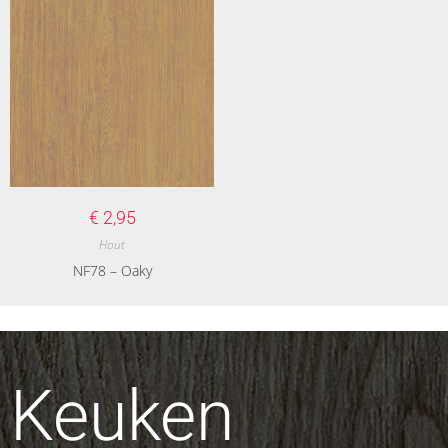
€
2,95
Hout
NF78 – Oaky
Keuken