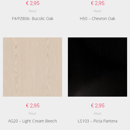
€
2,95
€
2,95
Hout
Hout
F4/PZ806- Bucolic Oak
H50 – Chevron Oak
€
2,95
€
2,95
Hout
Hout
AG20 – Light Cream Beech
LS103 – Picta Pantera