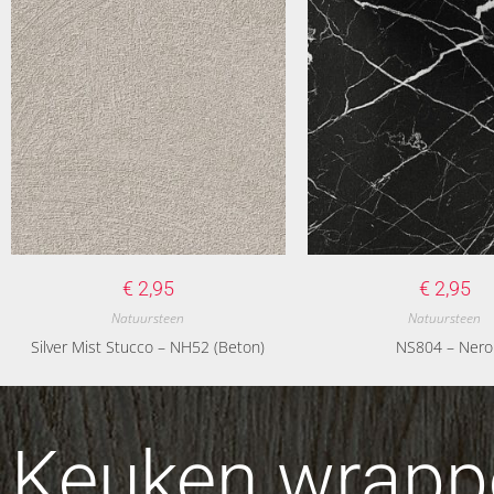
€
2,95
€
2,95
Natuursteen
Natuursteen
Silver Mist Stucco – NH52 (Beton)
NS804 – Nero
Keuken wrappe