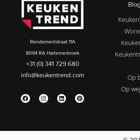
Blog
Keukent
Wone
Keuke
Rendementstraat 11A
8094 RA Hattemerbroek
Keukentr
+31 (0) 341 729 680
info@keukentrend.com
Op b
Op we