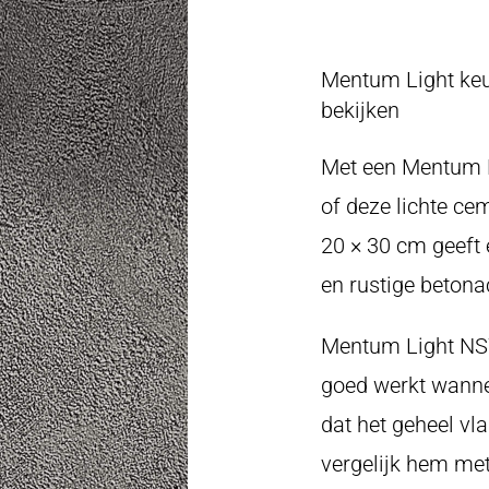
Mentum Light keu
bekijken
Met een Mentum L
of deze lichte ce
20 × 30 cm geeft e
en rustige betonac
Mentum Light NS70
goed werkt wannee
dat het geheel vla
vergelijk hem me