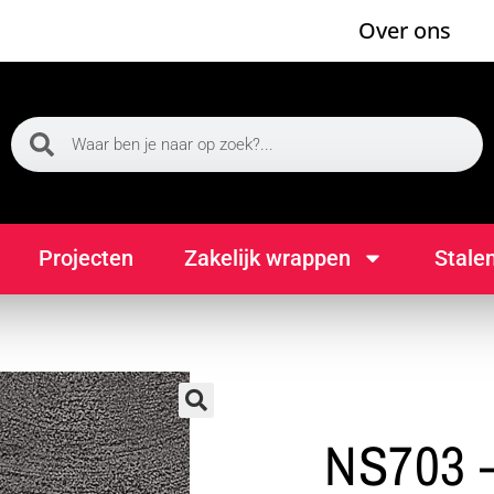
Over ons
Projecten
Zakelijk wrappen
Stale
🔍
NS703 –