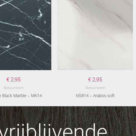
€
2,95
€
2,95
Natuursteen
Natuursteen
h Black Marble – MK14
NS814 – Arabos soft
rijblijvende