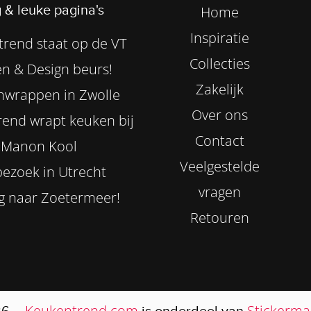
 & leuke pagina's
Home
Inspiratie
rend staat op de VT
Collecties
n & Design beurs!
Zakelijk
nwrappen in Zwolle
Over ons
end wrapt keuken bij
Contact
Manon Kool
Veelgestelde
ezoek in Utrecht
vragen
g naar Zoetermeer!
Retouren
Keukentrend.com
Stickermas