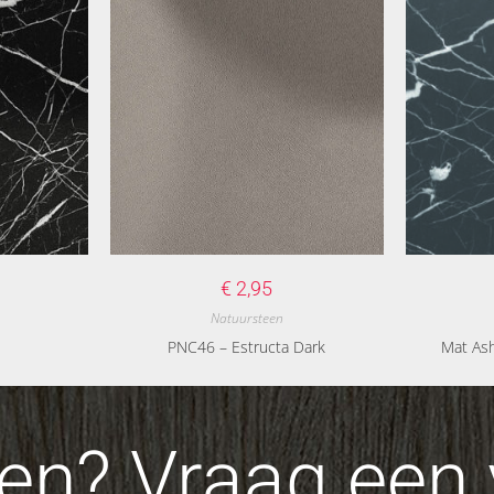
€
2,95
Natuursteen
PNC46 – Estructa Dark
Mat As
n? Vraag een v