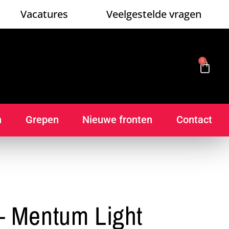
Vacatures
Veelgestelde vragen
0
n
Grepen
Nieuwe fronten
Contact
 Mentum Light