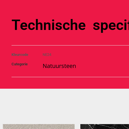
Technische specif
Kleurcode
NE24
Categorie
Natuursteen