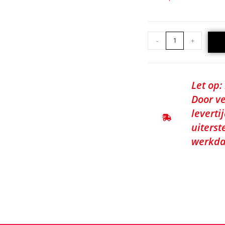
-
+
Let op:
Door ve
leverti
uiterst
werkda