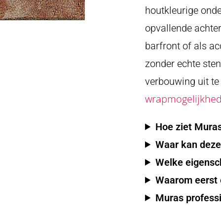
houtkleurige onde
opvallende achte
barfront of als ac
zonder echte sten
verbouwing uit te
wrapmogelijkhe
Hoe ziet Muras
Waar kan deze 
Welke eigensc
Waarom eerst e
Muras profess