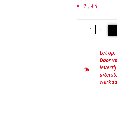
€
2,95
-
+
Let op:
Door ve
leverti
uiterst
werkda