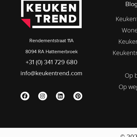
Blog
Keukent
Wone
Keuke
Rendementstraat 11A
8094 RA Hattemerbroek
Keukentr
+31 (0) 341 729 680
info@keukentrend.com
Op b
Op we