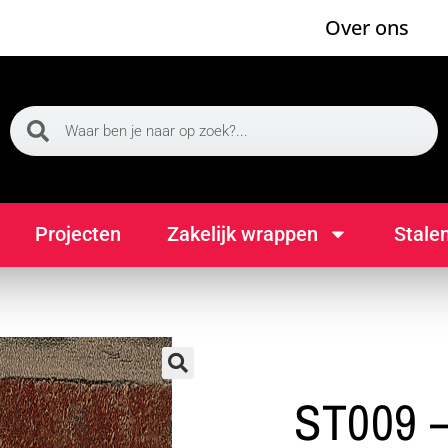
Over ons
Projecten
Zakelijk wrappen
Stale
🔍
ST009 