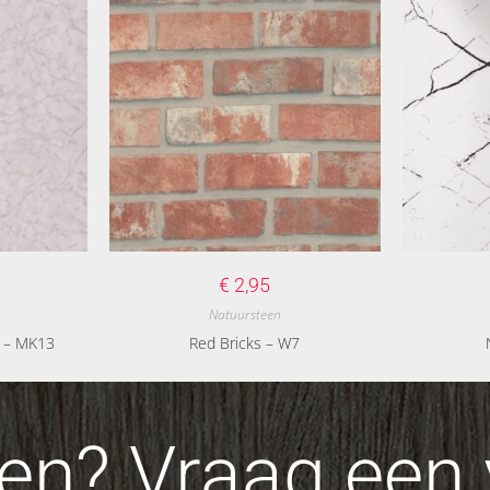
€
2,95
Natuursteen
e – MK13
Red Bricks – W7
n? Vraag een v