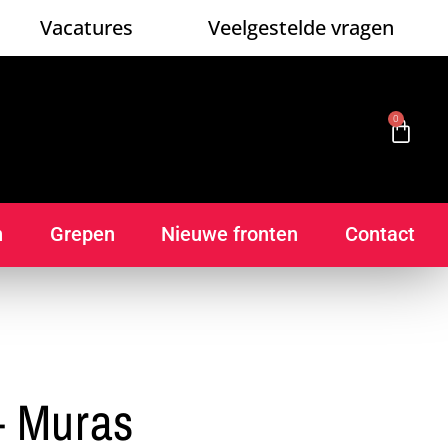
Vacatures
Veelgestelde vragen
0
n
Grepen
Nieuwe fronten
Contact
– Muras