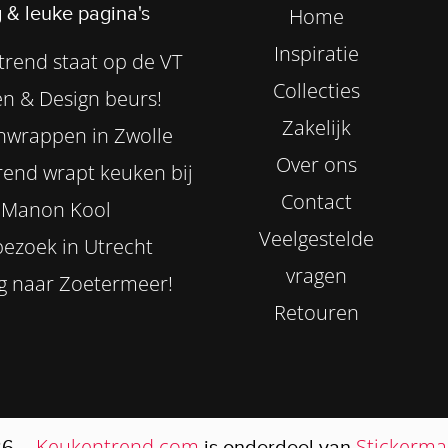
 & leuke pagina's
Home
Inspiratie
rend staat op de VT
Collecties
n & Design beurs!
Zakelijk
nwrappen in Zwolle
Over ons
end wrapt keuken bij
Contact
Manon Kool
Veelgestelde
ezoek in Utrecht
vragen
g naar Zoetermeer!
Retouren
Keukentrend.com
Stickermas