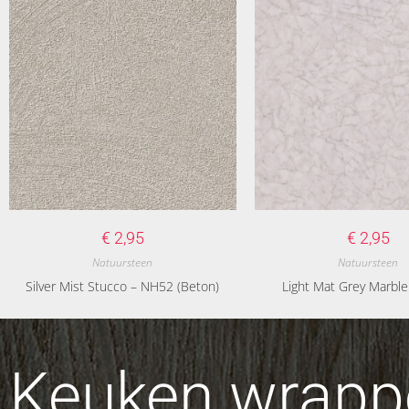
€
2,95
€
2,95
Natuursteen
Natuursteen
Silver Mist Stucco – NH52 (Beton)
Light Mat Grey Marbl
Keuken wrappe