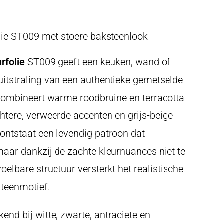
lie ST009 met stoere baksteenlook
rfolie
ST009 geeft een keuken, wand of
uitstraling van een authentieke gemetselde
combineert warme roodbruine en terracotta
htere, verweerde accenten en grijs-beige
ontstaat een levendig patroon dat
 maar dankzij de zachte kleurnuances niet te
oelbare structuur versterkt het realistische
steenmotief.
end bij witte, zwarte, antraciete en