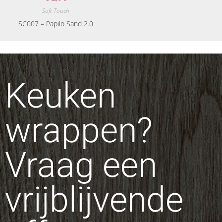
Soft Touch
SC007 – Papilo Sand 2.0
Keuken
wrappen?
Vraag een
vrijblijvende