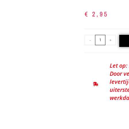
€
2,95
-
+
Let op:
Door ve
leverti
uiterst
werkda