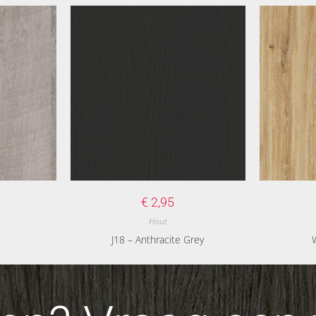
€
2,95
Hout
J18 – Anthracite Grey