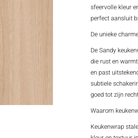
sfeervolle kleur e
perfect aansluit b
De unieke charme
De Sandy keukenwr
die rust en warmte
en past uitstekend
subtiele schakeri
goed tot zijn recht
Waarom keukenwra
Keukenwrap stale
kleur en textuur 