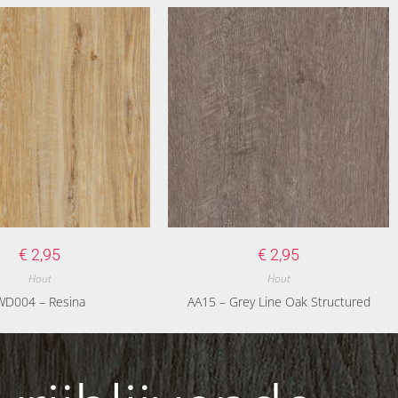
€
2,95
€
2,95
Hout
Hout
WD004 – Resina
AA15 – Grey Line Oak Structured