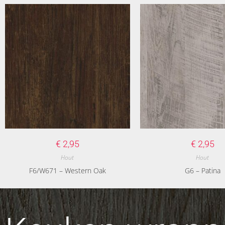
€
2,95
€
2,95
Hout
Hout
F6/W671 – Western Oak
G6 – Patina