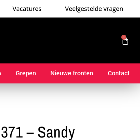
Vacatures
Veelgestelde vragen
0
n
Grepen
Nieuwe fronten
Contact
371 – Sandy