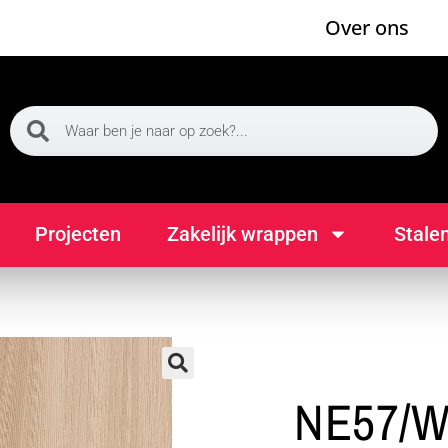
Over ons
Projecten
Zakelijk wrappen
Stale
🔍
NE57/W