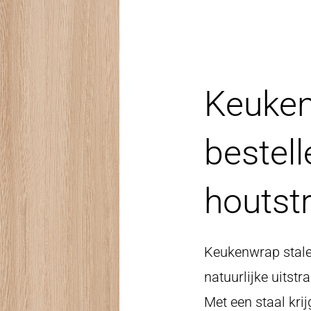
Keuken
bestel
houtst
Keukenwrap stale
natuurlijke uitstr
Met een staal krij