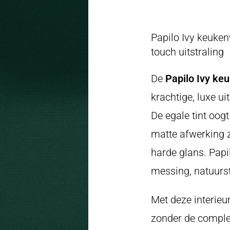
Papilo Ivy keuke
touch uitstraling
De
Papilo Ivy ke
krachtige, luxe u
De egale tint oogt
matte afwerking z
harde glans. Papi
messing, natuurst
Met deze interieu
zonder de complet