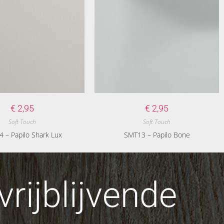
€
2,95
€
2,95
Soft Touch
Soft Touch
 – Papilo Shark Lux
SMT13 – Papilo Bone
rijblijvende