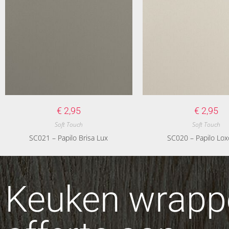
€
2,95
€
2,95
Soft Touch
Soft Touch
SC021 – Papilo Brisa Lux
SC020 – Papilo Lox
Keuken wrappe