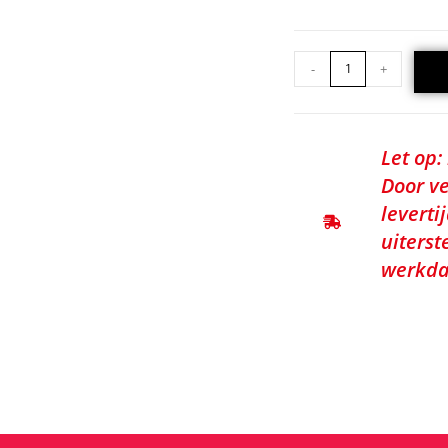
-
+
Let op:
Door ve
leverti
uiterst
werkda