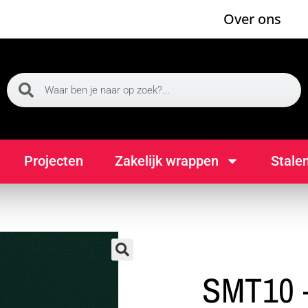
Over ons
Projecten
Zakelijk wrappen
Stale
🔍
SMT10 –