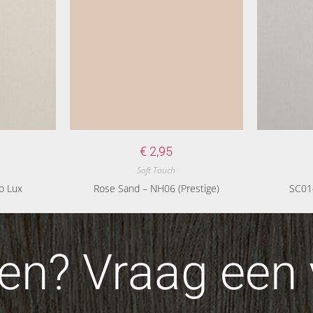
€
2,95
Soft Touch
o Lux
Rose Sand – NH06 (Prestige)
SC014
n? Vraag een v