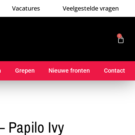
Vacatures
Veelgestelde vragen
0
n
Grepen
Nieuwe fronten
Contact
 Papilo Ivy