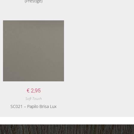
(Prestige)
€
2,95
Soft Touch
SC021 – Papilo Brisa Lux