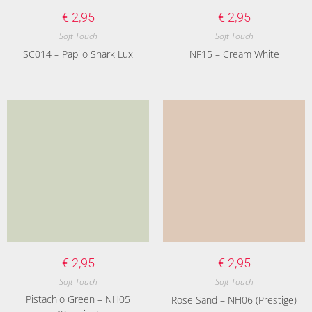
€
2,95
€
2,95
Soft Touch
Soft Touch
SC014 – Papilo Shark Lux
NF15 – Cream White
€
2,95
€
2,95
Soft Touch
Soft Touch
Pistachio Green – NH05
Rose Sand – NH06 (Prestige)