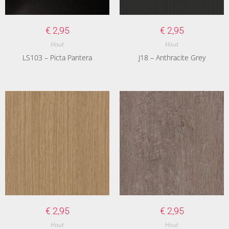
€
2,95
€
2,95
Hout
Hout
LS103 – Picta Pantera
J18 – Anthracite Grey
€
2,95
€
2,95
Hout
Hout