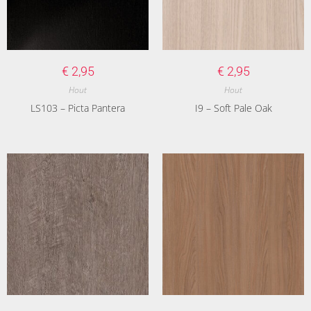
€
2,95
€
2,95
Hout
Hout
LS103 – Picta Pantera
I9 – Soft Pale Oak