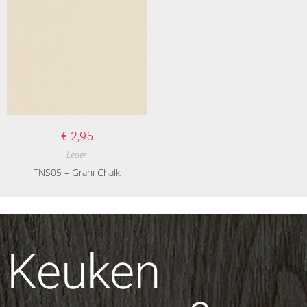
€
2,95
Leder
TNS05 – Grani Chalk
Keuken