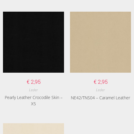
€
2,95
€
2,95
Leder
Leder
Pearly Leather Crocodile Skin –
NE42/TNS04 – Caramel Leather
X5