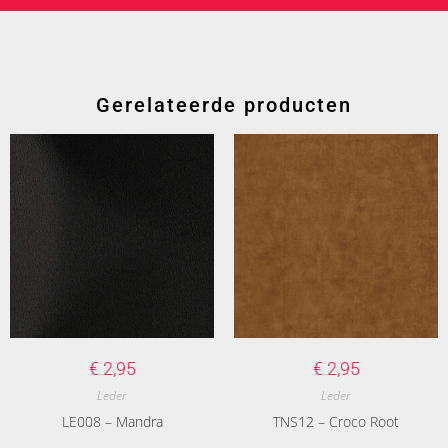
Gerelateerde producten
€
2,95
€
2,95
Leder
Leder
LE008 – Mandra
TNS12 – Croco Root