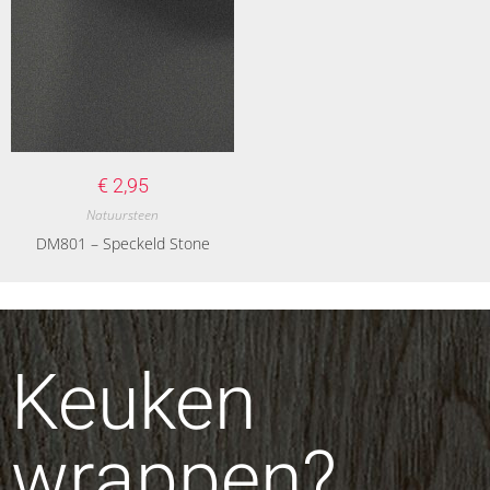
€
2,95
Natuursteen
DM801 – Speckeld Stone
Keuken
wrappen?