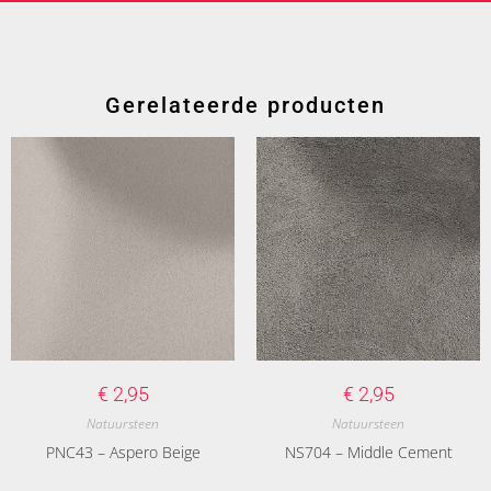
Gerelateerde producten
€
2,95
€
2,95
Natuursteen
Natuursteen
PNC43 – Aspero Beige
NS704 – Middle Cement