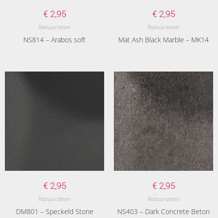
€
2,95
€
2,95
Natuursteen
Natuursteen
NS814 – Arabos soft
Mat Ash Black Marble – MK14
€
2,95
€
2,95
Natuursteen
Natuursteen
DM801 – Speckeld Stone
NS403 – Dark Concrete Beton