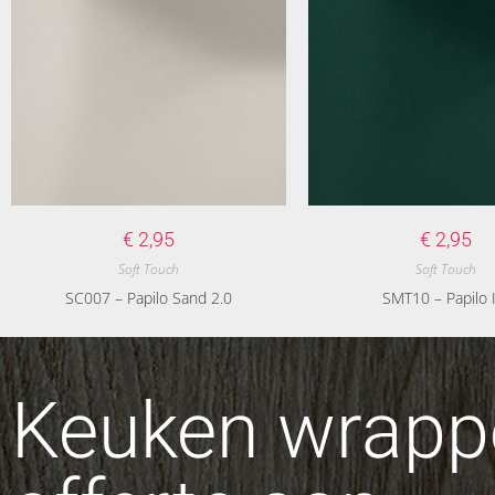
€
2,95
€
2,95
Soft Touch
Soft Touch
SC007 – Papilo Sand 2.0
SMT10 – Papilo I
Keuken wrappe