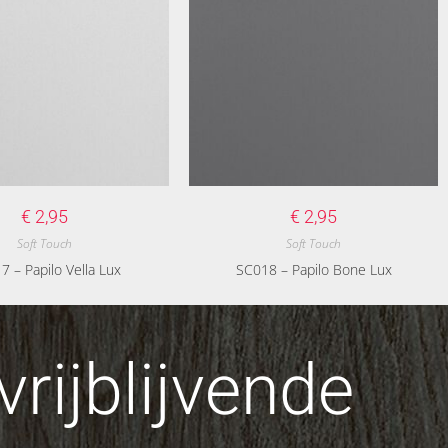
€
2,95
€
2,95
Soft Touch
Soft Touch
7 – Papilo Vella Lux
SC018 – Papilo Bone Lux
rijblijvende