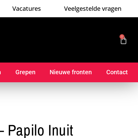
Vacatures
Veelgestelde vragen
0
n
Grepen
Nieuwe fronten
Contact
 Papilo Inuit