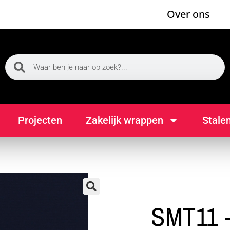
Over ons
Projecten
Zakelijk wrappen
Stale
🔍
SMT11 –