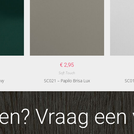
€
2,95
Soft Touch
vy
SC021 – Papilo Brisa Lux
SC01
n? Vraag een v