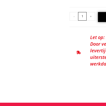
-
+
Let op:
Door ve
leverti
uiterst
werkda