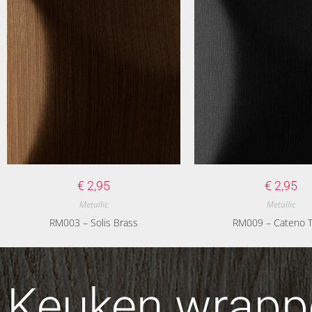
€
2,95
€
2,95
Metallic
Metallic
RM003 – Solis Brass
RM009 – Cateno T
Keuken wrappe