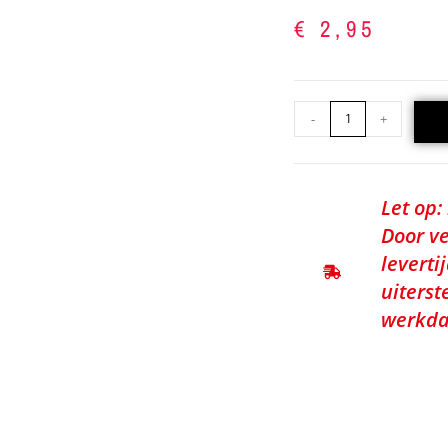
€
2,95
-
+
Let op:
Door ve
leverti
uiterst
werkda