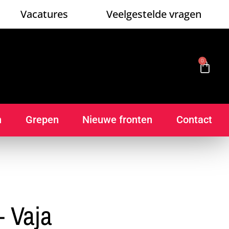
Vacatures
Veelgestelde vragen
0
n
Grepen
Nieuwe fronten
Contact
 Vaja