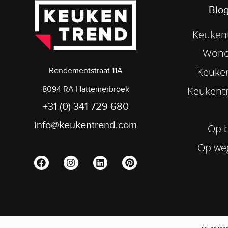
Blog
Keukent
Wone
Keuke
Rendementstraat 11A
8094 RA Hattemerbroek
Keukentr
+31 (0) 341 729 680
info@keukentrend.com
Op b
Op we