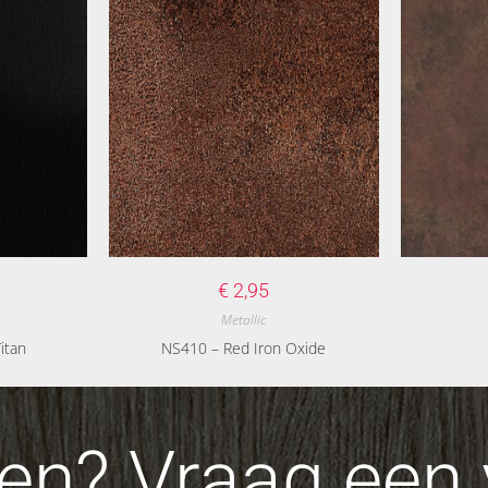
€
2,95
Metallic
itan
NS410 – Red Iron Oxide
n? Vraag een v