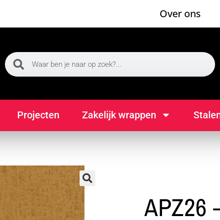
Over ons
Projecten
Zakelijk wrappen
Stale
🔍
APZ26 –