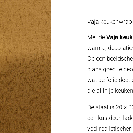
Vaja keukenwrap s
Met de
Vaja keuk
warme, decoratie
Op een beeldscherm
glans goed te beoo
wat de folie doet 
die al in je keuke
De staal is 20 ×
een kastdeur, lade
veel realistische