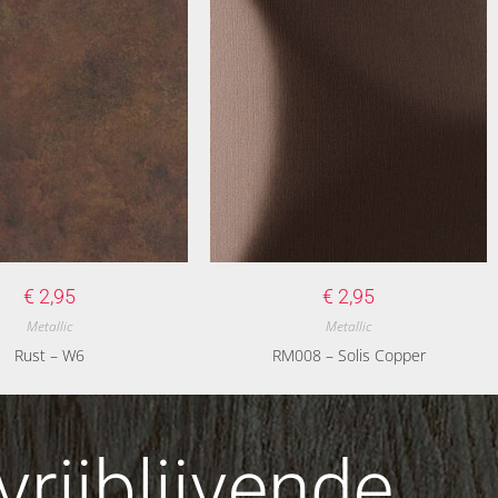
€
2,95
€
2,95
Metallic
Metallic
Rust – W6
RM008 – Solis Copper
rijblijvende