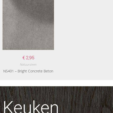
€
2,95
Natuursteen
NS401 – Bright Concrete Beton
Keuken