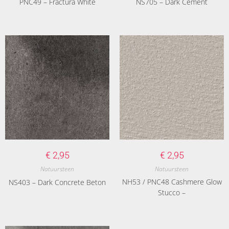
PNC49 – Fractura White
NS705 – Dark Cement
€
2,95
€
2,95
Natuursteen
Natuursteen
NH53 / PNC48 Cashmere Glow
NS403 – Dark Concrete Beton
Stucco –