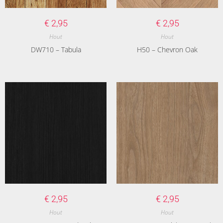
€
2,95
€
2,95
Hout
Hout
DW710 – Tabula
H50 – Chevron Oak
€
2,95
€
2,95
Hout
Hout