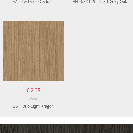
F7 – Castagno Caducci
AF08/ZX149 – Light Grey Oak
€
2,95
Hout
B6 – Brio Light Aragon